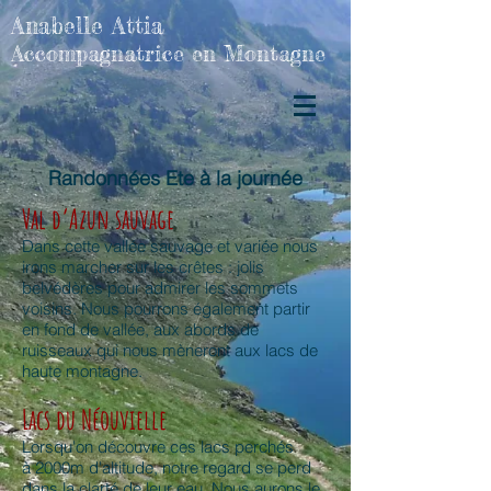
Anabelle Attia
Accompagnatrice en Montagne
Randonnées Ete à la journée
Val d’Azun sauvage
Dans cette vallée sauvage et variée nous
irons marcher sur les crêtes : jolis
belvédères pour admirer les sommets
voisins. Nous pourrons également partir
en fond de vallée, aux abords de
ruisseaux qui nous mèneront aux lacs de
haute montagne.
Lacs du Néouvielle
Lorsqu'on découvre ces lacs perchés
à 2000m d'altitude, notre regard se perd
dans la clarté de leur eau. Nous aurons le