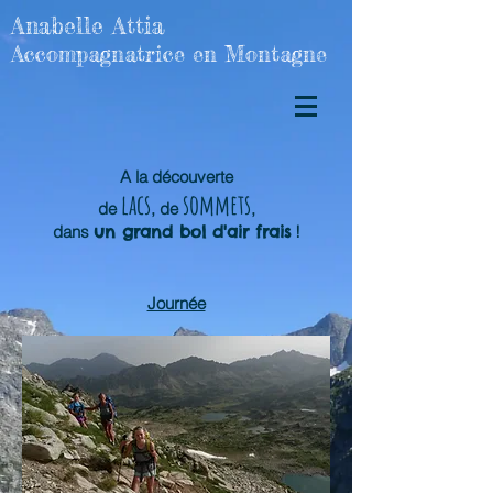
Anabelle Attia
Accompagnatrice en Montagne
A la découverte
lacs
sommets
de
, de
,
dans
un grand bol d'air frais
!
Journée